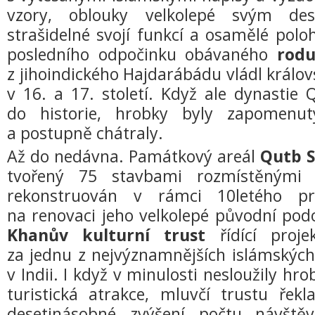
vzory, oblouky velkolepé svým des
strašidelné svojí funkcí a osamělé polo
posledního odpočinku obávaného
rodu
z jihoindického Hajdarábádu vládl králov
v 16. a 17. století. Když ale dynastie 
do historie, hrobky byly zapomenut
a postupně chátraly.
Až do nedávna. Památkový areál
Qutb S
tvořený 75 stavbami rozmístěnými
rekonstruován v rámci 10letého pr
na renovaci jeho velkolepé původní po
Khanův kulturní trust
řídící proje
za jednu z nejvýznamnějších islámskýc
v Indii. I když v minulosti nesloužily hr
turistická atrakce, mluvčí trustu řek
desetinásobné zvýšení počtu návštěv