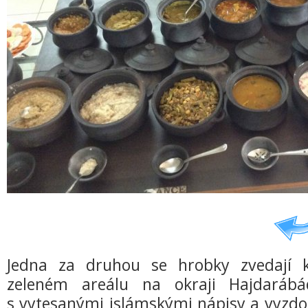
Jedna za druhou se hrobky zvedají 
zeleném areálu na okraji Hajdaráb
s vytesanými islámskými nápisy a vyzd