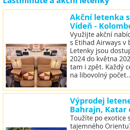
Lastminute a akční letenky
Akční letenka s
Vídeň - Kolomb
Využijte akční nabí
s Etihad Airways v 
Letenky jsou dostu
2024 do května 202
tam i zpět. Každý c
na libovolný počet..
Výprodej leten
Bahrajn, Katar 
Toužíte po exotice
tajemného Orientu?