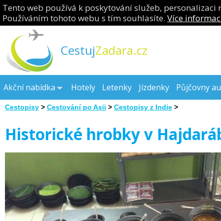
Tento web používá k poskytování služeb, personalizaci 
Používáním tohoto webu s tím souhlasíte.
Více informac
Cestuj
Zadara.cz
Akční nabídka
Hotely
Letenky
Jízdenky
Půjčovny au
Cestopisy
>
Cestování po Asii
>
Cestopisy z Indie
>
Historické hrobky v Hajdar