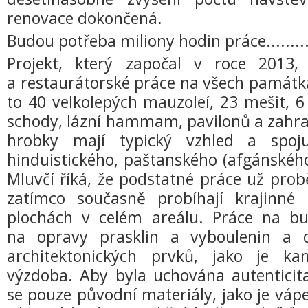
renovace dokončená.
Budou potřeba miliony hodin práce.........
Projekt, který započal v roce 2013,
a restaurátorské práce na všech památká
to 40 velkolepých mauzoleí, 23 mešit, 6
schody, lázní hammam, pavilonů a zahra
hrobky mají typický vzhled a spoju
hinduistického, paštanského (afgánského
Mluvčí říká, že podstatné práce už prob
zatímco současně probíhají krajinné
plochách v celém areálu. Práce na b
na opravy prasklin a vyboulenin a d
architektonických prvků, jako je ka
výzdoba. Aby byla uchována autenticit
se pouze původní materiály, jako je vá