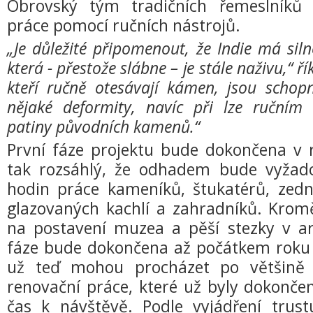
Obrovský tým tradičních řemeslníků 
práce pomocí ručních nástrojů.
„Je důležité připomenout, že Indie má silno
která - přestože slábne – je stále naživu,“ ř
kteří ručně otesávají kámen, jsou schopn
nějaké deformity, navíc při lze ručním
patiny původních kamenů.“
První fáze projektu bude dokončena v r
tak rozsáhlý, že odhadem bude vyžado
hodin práce kameníků, štukatérů, zedn
glazovaných kachlí a zahradníků. Kromě
na postavení muzea a pěší stezky v ar
fáze bude dokončena až počátkem roku 
už teď mohou procházet po většině 
renovační práce, které už byly dokončen
čas k návštěvě. Podle vyjádření tru