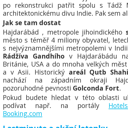
po rekonstrukci patřit spolu s Tádž
architektonickému divu Indie. Pak sem al
Jak se tam dostat
Hajdarábád , metropole jihoindického
město s téměř 4 miliony obyvatel, leteck
s nejvýznamnějšími metropolemi v Indii.
Rádžíva Gandhího
v Hajdarábádu nab
Británie, USA a do mnoha velkých měst
a v Asii. Historický
areál Qutb Shah
nachází na západním okraji Hajd
pozoruhodné pevnosti
Golconda Fort
.
Pokud budete hledat v této oblasti 
podívat např. na portály
Hotel
Booking.com