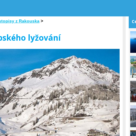
stopisy z Rakouska
>
C
lpského lyžování