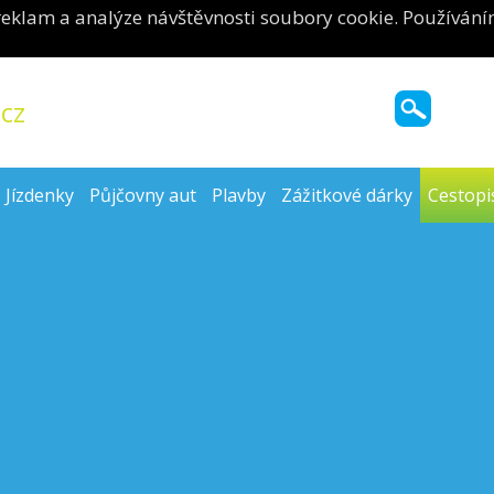
reklam a analýze návštěvnosti soubory cookie. Používání
cz
Jízdenky
Půjčovny aut
Plavby
Zážitkové dárky
Cestopi