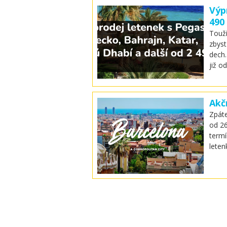
Výp
490
Touž
zbyst
dech.
již o
Akč
Zpáte
od 26
termí
leten