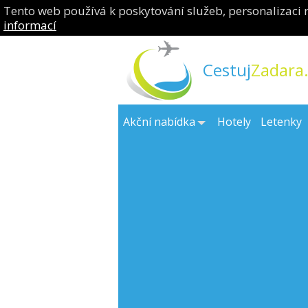
Tento web používá k poskytování služeb, personalizaci 
informací
Cestuj
Zadara.
Akční nabídka
Hotely
Letenky