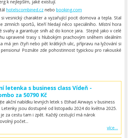
erg k nejlepším, jaké existují.
rtál
hotelscombined.cz
nebo
booking.com
si vesnický charakter a vyzařující pocit domova a tepla. Stal
e zimních sportů, kteří hledají něco speciálního. Místní hora
é svahy a garantuje sníh až do konce jara. Stejně jako v celé
 sněhu upravené trasy s hlubokým prachovým sněhem ideálním
 má jen čtyři nebo pět krátkých ulic, přípravu na lyžování si
pensionu! Poznáte zde pohostinnost typickou pro rakouské
ní letenka s business class Vídeň -
ombo za 50790 Kč
jte akční nabídku levných letek s Etihad Airways v business
. Letenky jsou dostupné od listopadu 2024 do května 2025.
je za cestu tam i zpět. Každý cestující má nárok
bovolný počet...
více…