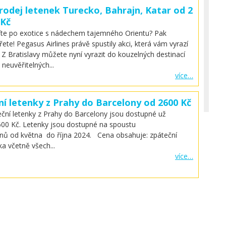
rodej letenek Turecko, Bahrajn, Katar od 2
 Kč
íte po exotice s nádechem tajemného Orientu? Pak
řete! Pegasus Airlines právě spustily akci, která vám vyrazí
 Z Bratislavy můžete nyní vyrazit do kouzelných destinací
d neuvěřitelných...
více…
ní letenky z Prahy do Barcelony od 2600 Kč
ční letenky z Prahy do Barcelony jsou dostupné už
00 Kč. Letenky jsou dostupné na spoustu
nů od května do října 2024. Cena obsahuje: zpáteční
ka včetně všech...
více…