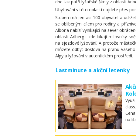
dne tak patří lyžařské školy z oblasti Arlb
Ubytování v této oblasti najdete přes po
Stuben má jen asi 100 obyvatel a udržel 
se oblíbeným cílem pro rodiny a příznivc
Albona nabízí vynikající na sever obrácen
oblasti Arlberg i zde lákají milovníky
na sjezdové lyžování. A protože městečka
můžete odbýt doslova na prahu Vašeho 
Alpy a lyžování v autentickém prostředí.
Lastminute a akční letenky
Akč
Kol
Využi
class
Cena 
na li