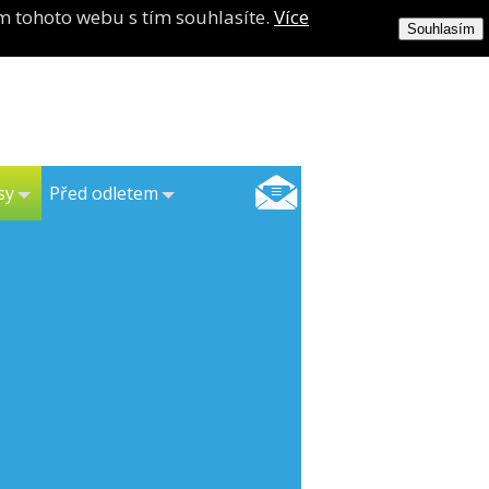
m tohoto webu s tím souhlasíte.
Více
Souhlasím
sy
Před odletem