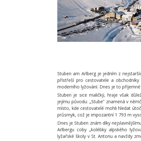
Stuben am Arlberg je jedním z nejstaršíc
přístřeší pro cestovatele a obchodníky
moderního lyžování. Dnes je to příjemn
Stuben je sice maličký, hraje však důlež
jejímu původu: „Stube” znamená v němčin
místo, kde cestovatelé mohli hledat útoč
průsmyk, což je impozantní 1 793 m vys
Dnes je Stuben znám díky nejslavnějšímu 
Arlbergu coby „kolébky alpského lyžová
lyžařské školy v St. Antonu a navždy změ