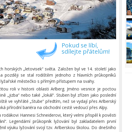
Pokud se líbí,
sdílejte přátelům!
h horských „letovisek“ světa. Založen byl ve 14. století jako
 a později se stal rodištěm jednoho z hlavních průkopníků
é lyžařské městečko s přímým přístupem na svahy.
itou roli v historii oblasti Arlberg. Jméno vesnice je poctou
ě „jizba“ nebo také „lokál“. Stuben byl zřízen jako poslední
iště ve vyhřáté „Stube” předtím, než se vydají přes Arlberský
oká přírodní bariéra na obchodní cestě vedoucí přes Alpy.
rodákovi Hannesi Schneiderovi, který velmi přispěl k pověsti
ní“. Legendární průkopník lyžování byl zakladatelem první
nil výuku lyžování svojí tzv. Arlberskou školou. Do dnešního